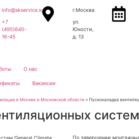
info@skservice.su
г.Москва
+7
ул.
(495)640-
Юности,
16-45
д. 13
боты
О нас
ификаты
Вакансии
иляции в Москве и Московской области
»
Пусконаладка вентиляц
нтиляционных систем 
По завершении монтажных